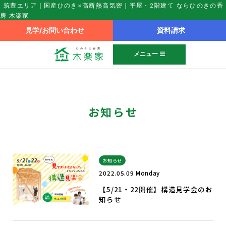
筑豊エリア｜国産ひのき×高断熱高気密｜平屋・2階建て ならひのきの香
房 木楽家
見学/お問い合わせ
資料請求
メニュー
お知らせ
お知らせ
2022.05.09 Monday
【5/21・22開催】構造見学会のお
知らせ