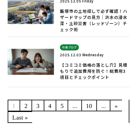
2025.12.05 Friday
飯塚市の土地探しで必ず確認！ハ
ザードマップの見方｜洪水の浸水
深・土砂災害（レッドゾーン）チ
ェック術
社長ブログ
2025.12.03 Wednesday
【コミコミ価格の落とし穴】見積
もりで追加費用を防ぐ！総費用3
項目とチェックポイント
1
2
3
4
5
...
10
...
»
Last »