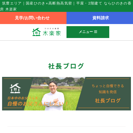
筑豊エリア｜国産ひのき×高断熱高気密｜平屋・2階建て ならひのきの香
房 木楽家
見学/お問い合わせ
資料請求
メニュー
社長ブログ