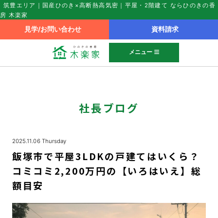
筑豊エリア｜国産ひのき×高断熱高気密｜平屋・2階建て ならひのきの香
房 木楽家
見学/お問い合わせ
資料請求
メニュー
社長ブログ
2025.11.06 Thursday
飯塚市で平屋3LDKの戸建てはいくら？
コミコミ2,200万円の【いろはいえ】総
額目安