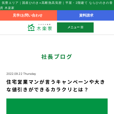
筑豊エリア｜国産ひのき×高断熱高気密｜平屋・2階建て ならひのきの香
房 木楽家
見学/お問い合わせ
資料請求
メニュー
社長ブログ
2022.09.22 Thursday
住宅営業マンが言うキャンペーンや大き
な値引きができるカラクリとは？